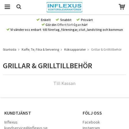
Enkelt
Snabbt
Prisvärt
Gör din
Offertförfrågan
här!
Produkten har blivit tillagd i varukorgen
Vi vänder oss enbart till företag, föreningar, stat, landsting och kommun
Startsida
Kaffe, Te, Fika & Servering
Köksapparater
Grillar & Grilltillbehör
GRILLAR & GRILLTILLBEHÖR
Till Kassan
KUNDTJÄNST
FÖLJ OSS
Inflexus
Facebook
kundservice@inflexus.se
Instagram