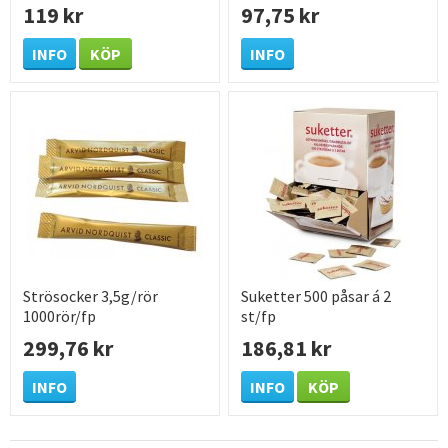
119 kr
97,75 kr
INFO
KÖP
INFO
Strösocker 3,5g/rör
Suketter 500 påsar á 2
1000rör/fp
st/fp
299,76 kr
186,81 kr
INFO
INFO
KÖP