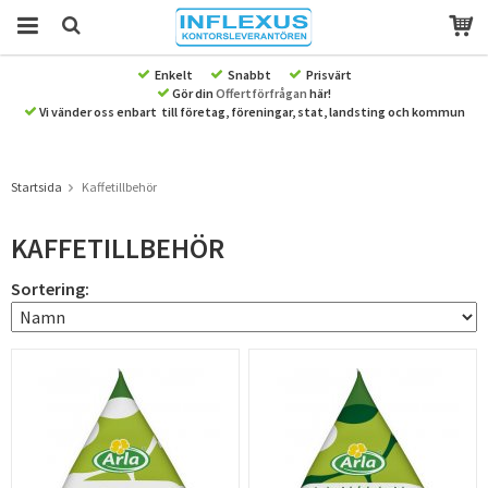
Enkelt
Snabbt
Prisvärt
Gör din
Offertförfrågan
här!
Produkten har blivit tillagd i varukorgen
Vi vänder oss enbart till företag, föreningar, stat, landsting och kommun
Startsida
Kaffetillbehör
KAFFETILLBEHÖR
Sortering: