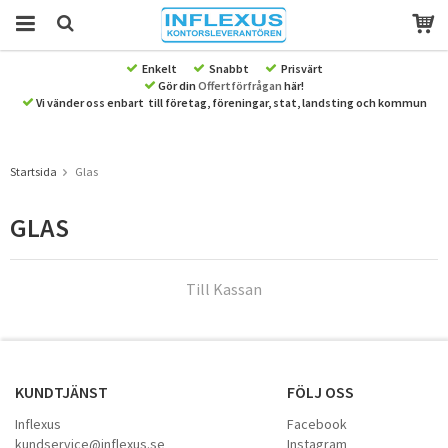
Enkelt
Snabbt
Prisvärt
Gör din
Offertförfrågan
här!
Produkten har blivit tillagd i varukorgen
Vi vänder oss enbart till företag, föreningar, stat, landsting och kommun
Startsida
Glas
GLAS
Till Kassan
KUNDTJÄNST
FÖLJ OSS
Inflexus
Facebook
kundservice@inflexus.se
Instagram